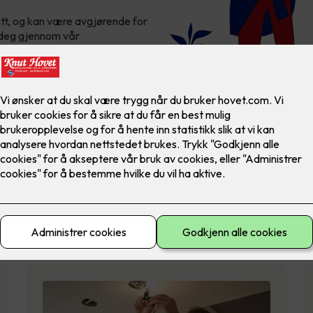
itt, og kan være avgjørende for
kk deg gjennom vår
Utendørs belysning
LED-lys