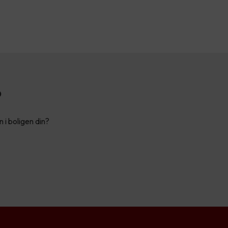
?
n i boligen din?