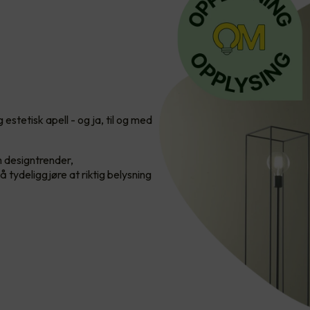
estetisk apell - og ja, til og med
m designtrender,
 tydeliggjøre at riktig belysning