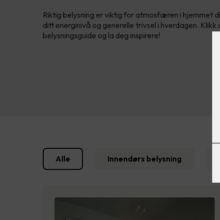
Riktig belysning er viktig for atmosfæren i hjemmet d
ditt energinivå og generelle trivsel i hverdagen. Kli
belysningsguide og la deg inspirere!
Alle
Innendørs belysning