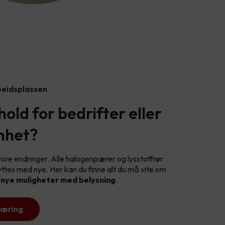
rbeidsplassen
hold for bedrifter eller
mhet?
tore endringer. Alle halogenpærer og lysstoffrør
yttes med nye. Her kan du finne alt du må vite om
l
nye muligheter med belysning
.
næring