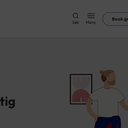
Book g
Søk
Meny
tig