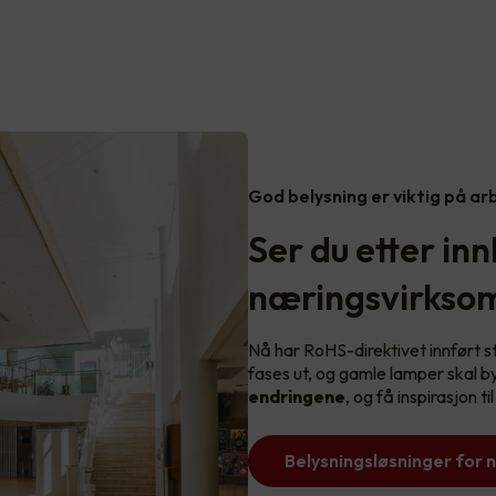
God belysning er viktig på a
Ser du etter inn
næringsvirkso
Nå har RoHS-direktivet innført s
fases ut, og gamle lamper skal b
endringene
, og få inspirasjon ti
Belysningsløsninger for 