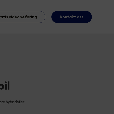
ratis videobefaring
Kontakt oss
bil
are hybridbiler