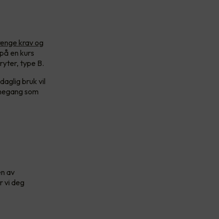
renge krav og
 på en kurs
ryter, type B.
aglig bruk vil
armegang som
en av
r vi deg