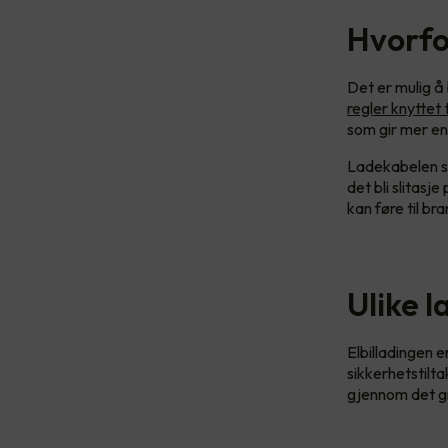
Hvorfo
Det er mulig å 
regler knyttet 
som gir mer en
Ladekabelen so
det bli slitas
kan føre til br
Ulike l
Elbilladingen e
sikkerhetstilta
gjennom det g