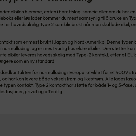
ader elbilen hjemme, enten i borettslag, sameie eller om du har en
deboks eller løs lader kommer du mest sannsynlig til å bruke en Typ
et er hovedsakelig Type 2 som blir brukt når man skal lade elbil, 
r.
ontakt som er mest brukt i Japan og Nord-Amerika. Denne typen 
l normallading, og er mest vanlig hos eldre elbiler. Den støtter kun
rte elbiler leveres hovedsakelig med Type-2 kontakt, etter at EU
fungere som en ny standard.
dardkontakten for normallading i Europa, utviklet for et 400V st
l, og har kan levere både vekselstrøm og likestrøm. Alle ladestasj
e typen kontakt. Type 2 kontakt har støtte for både 1- og 3-fase, 
estasjoner, privat og offentlig.