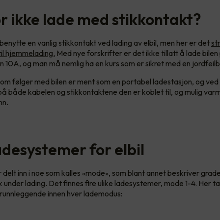
r ikke lade med stikkontakt?
benytte en vanlig stikkontakt ved lading av elbil, men her er det
st
til hjemmelading.
Med nye forskrifter er det ikke tillatt å lade bilen
n 10A, og man må nemlig ha en kurs som er sikret med en jordfeilb
m følger med bilen er ment som en portabel ladestasjon, og ved d
je på både kabelen og stikkontaktene den er koblet til, og mulig v
ann.
adesystemer for elbil
r delt inn i noe som kalles «mode», som blant annet beskriver grad
k under lading. Det finnes fire ulike ladesystemer, mode 1-4. Her ta
runnleggende innen hver lademodus: