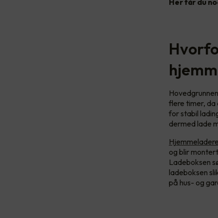
Her får du no
Hvorfor
hjemm
Hovedgrunnene t
flere timer, da
for stabil ladin
dermed lade m
Hjemmeladeren 
og blir monter
Ladeboksen sør
ladeboksen slik
på hus- og gar