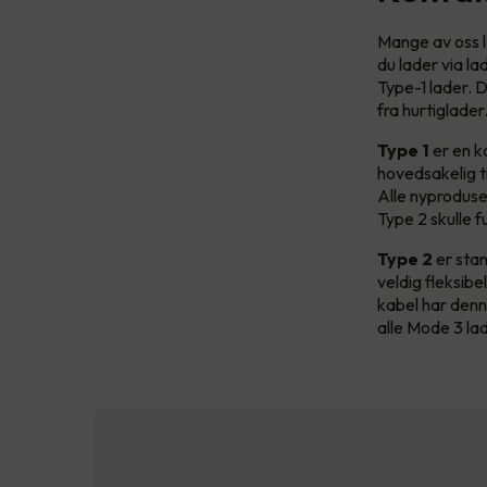
Mange av oss l
du lader via la
Type-1 lader. D
fra hurtiglade
Type 1
er en k
hovedsakelig ti
Alle nyproduse
Type 2 skulle 
Type 2
er stan
veldig fleksibe
kabel har denn
alle Mode 3 lad