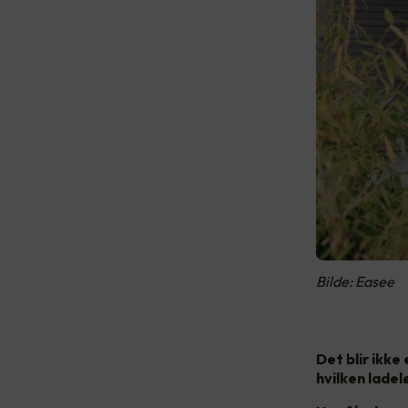
Bilde: Easee
Det blir ikke
hvilken ladel