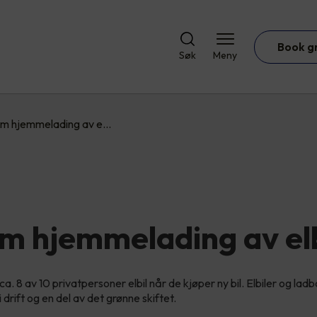
Book g
Søk
Meny
om hjemmelading av e…
om hjemmelading av el
ca. 8 av 10 privatpersoner elbil når de kjøper ny bil. Elbiler og ladb
i drift og en del av det grønne skiftet.