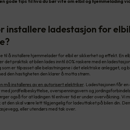
en gode tips til hva du bør vite om elbil og hjemmelading vi
 installere ladestasjon for elbi
e?
il å installere hjemmelader for elbil er sikkerhet og effekt. En elb
 er det praktisk at bilen lades inntil 60% raskere med en ladestasj
g som er tilpasset alle belastningene i det elektriske anlegget, og bil
ed den hastigheten den klarer å motta strøm.
må installeres av en autorisert elektriker
. Ladestasjonen får en 
t med jordfeilbeskyttelse, overspenningsvern og jordingsforbindel
ger også for at ladingen til enhver tid er under overvåkning. Vi 
 at den skal være lett tilgjengelig for ladeuttaket på bilen din. D
asjevegg, eller utendørs med tak over.