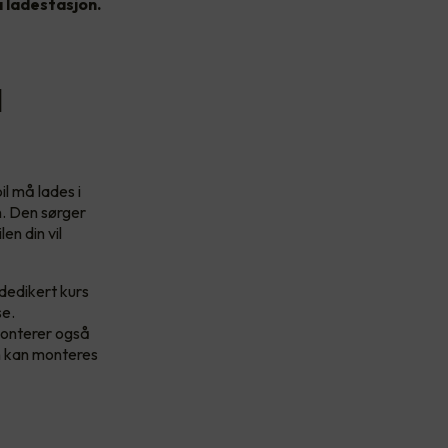
a ladestasjon.
l
il må lades i
on. Den sørger
en din vil
dedikert kurs
se.
monterer også
en kan monteres