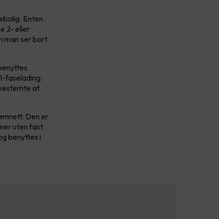
ebolig. Enten
e 2- eller
om man ser bort
benyttes
 1-faselading.
 bestemte at
rømnett. Den er
oner uten fast
og benyttes i