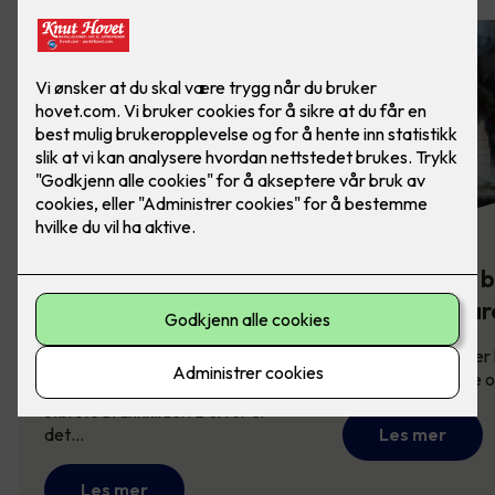
Komfyrvakt -
Slik sikrer du 
brannsikkerhet på
mot brannfar
kjøkkenet
Brannsikring redder l
derfor viktig å vite
Komfyren er en av husets
største brannkilder. Derfor er
det…
Les mer
Les mer