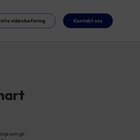
ratis videobefaring
Kontakt oss
mart
ogi som gir