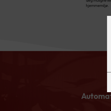
deg muligheten
hjemmemiljø.
Automati