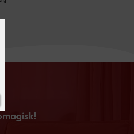
ktig
tomagisk!