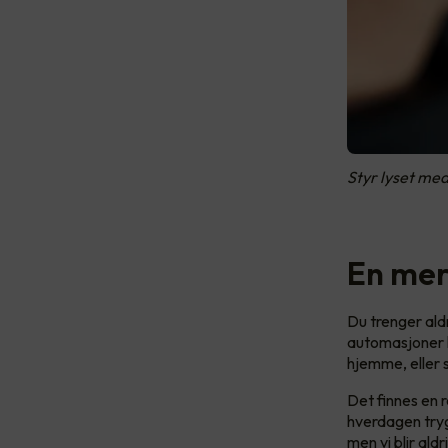
Styr lyset med
En mer
Du trenger ald
automasjoner k
hjemme, eller 
Det finnes en 
hverdagen trygg
men vi blir aldr