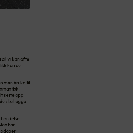
di! Vi kan ofte
tikk kan du
 man bruke til
romantisk,
lt sette opp
 du skal legge
a hendelser
 Man kan
oppdager