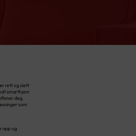
r rett og slett
godt smarthjem
efinner deg.
løsninger som
te opp og