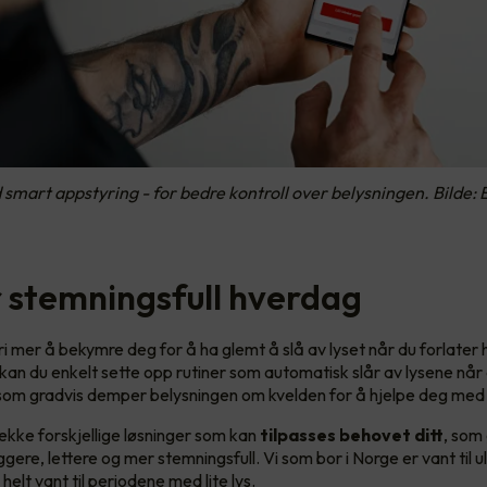
 smart appstyring - for bedre kontroll over belysningen. Bilde: 
 stemningsfull hverdag
ri mer å bekymre deg for å ha glemt å slå av lyset når du forlate
an du enkelt sette opp rutiner som automatisk slår av lysene når 
som gradvis demper belysningen om kvelden for å hjelpe deg med 
rekke forskjellige løsninger som kan
tilpasses behovet ditt
, som
ere, lettere og mer stemningsfull. Vi som bor i Norge er vant til ul
i helt vant til periodene med lite lys.