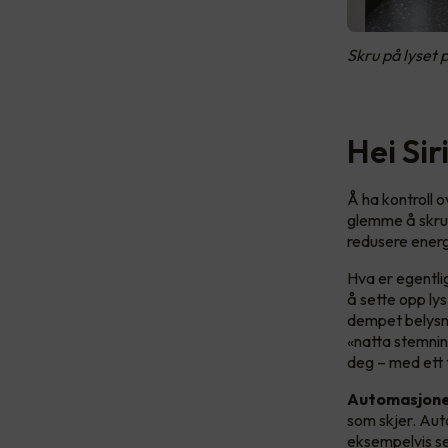
Skru på lyset
Hei Si
Å ha kontroll o
glemme å skru a
redusere energ
Hva er egentli
å sette opp ly
dempet belysni
«natta stemning
deg – med ett 
Automasjon
som skjer. Aut
eksempelvis s