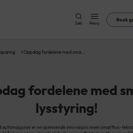
Book g
Søk
Meny
sparing
Oppdag fordelene med sma…
dag fordelene med s
lysstyring!
d automasjoner er en spennende innovasjon innen smarthus-teknol