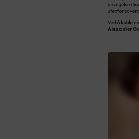
bevegelse i løp
utenfor sove
Ved å koble en
Alexa
eller
Go