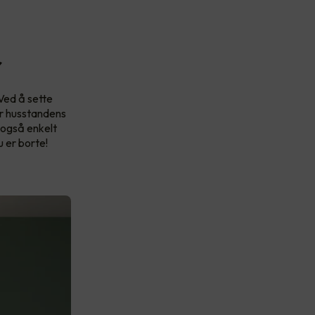
r
 Ved å sette
er husstandens
 også enkelt
u er borte!