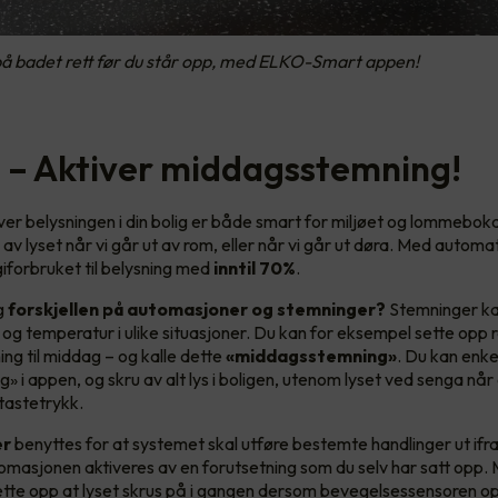
 på badet rett før du står opp, med ELKO-Smart appen!
ri – Aktiver middagsstemning!
ver belysningen i din bolig er både smart for miljøet og lommeboka 
v lyset når vi går ut av rom, eller når vi går ut døra. Med automa
iforbruket til belysning med
inntil 70%
.
g
forskjellen på automasjoner og stemninger?
Stemninger kan
s og temperatur i ulike situasjoner. Du kan for eksempel sette opp 
ng til middag – og kalle dette
«middagsstemning»
. Du kan enke
» i appen, og skru av alt lys i boligen, utenom lyset ved senga når
tastetrykk.
er
benyttes for at systemet skal utføre bestemte handlinger ut ifr
omasjonen aktiveres av en forutsetning som du selv har satt opp.
ette opp at lyset skrus på i gangen dersom bevegelsessensoren 