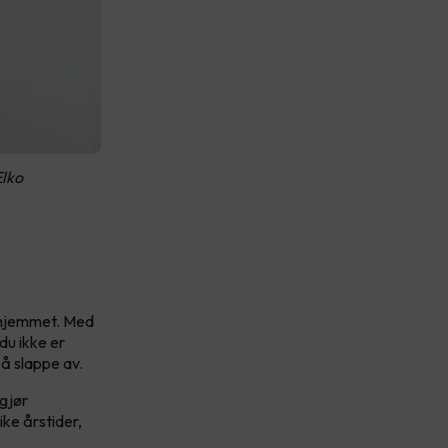
Elko
r hjemmet. Med
du ikke er
å slappe av.
 gjør
ike årstider,