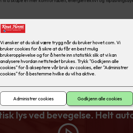
 til å skape et mer komfortabelt, energieffektivt og tilpasningsdy
ELKO Smart
sk lys ved bevegelse. Helt au