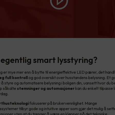
 egentlig smart lysstyring?
g er mye mer enn å bytte til energieffektive LED pærer, det handle
eg full kontroll
og god oversikt over husstandens belysning. Et 
 å styre og automatisere belysning i boligen din, uansett hvor du b
pp såkalte
stemninger og automasjoner
kan du enkelt tilpasse 
rdag.
thusteknologi
fokuserer på brukervennlighet. Mange
systemer tilbyr gode og intuitive apper som gjør det mulig å set
asjoner uten at du trenger å være en kløpper på det tekniske.