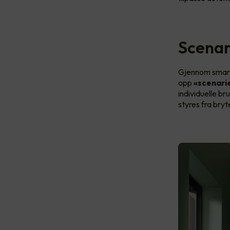
Scenar
Gjennom smart 
opp
«scenari
individuelle b
styres fra bryt