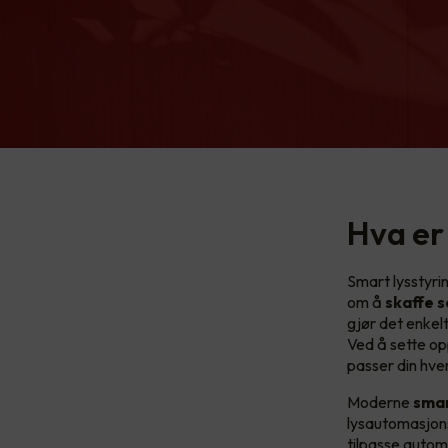
Hva er
Smart lysstyrin
om å
skaffe s
gjør det enkelt
Ved å sette o
passer din hve
Moderne
smar
lysautomasjons
tilpasse autom