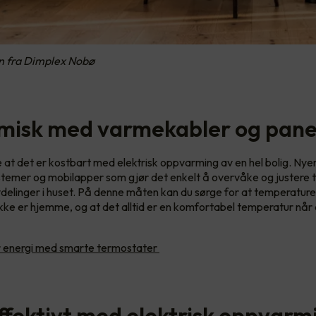
n fra Dimplex Nobø
isk med varmekabler og pane
 at det er kostbart med elektrisk oppvarming av en hel bolig. Ny
stemer og mobilapper som gjør det enkelt å overvåke og justere 
vdelinger i huset. På denne måten kan du sørge for at temperatur
 ikke er hjemme, og at det alltid er en komfortabel temperatur når 
 energi med smarte termostater
ffektivt med elektrisk oppvarm