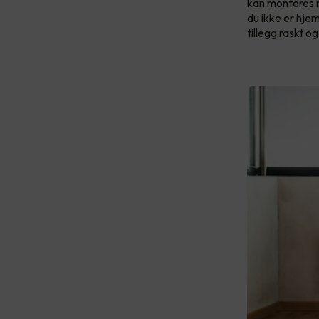
kan monteres m
du ikke er hje
tillegg raskt o