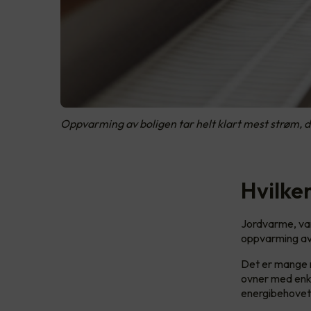
Oppvarming av boligen tar helt klart mest strøm, d
Hvilke
Jordvarme, va
oppvarming avh
Det er mange m
ovner med enke
energibehovet 