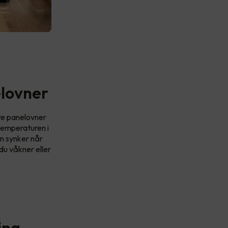
lovner
ere panelovner
temperaturen i
en synker når
du våkner eller
ing