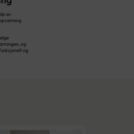
elp av
 oppvarming
velge
varmingen, og
funksjonelt og