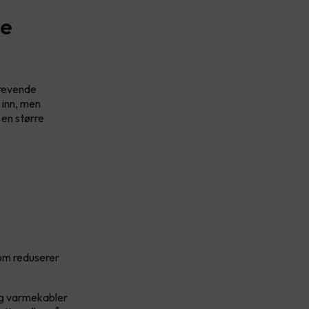
de
krevende
 inn, men
 en større
om reduserer
og varmekabler