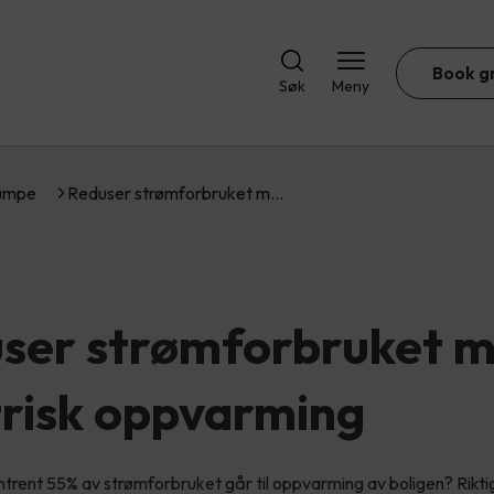
Book g
Søk
Meny
umpe
Reduser strømforbruket m…
ser strømforbruket 
trisk oppvarming
mtrent 55% av strømforbruket går til oppvarming av boligen? Rikti