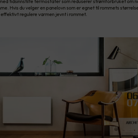
ed tidsinnstilte termostater som reduserer strømforbruket om na
mme. Hvis du velger en panelovn som er egnet til rommets størrelse 
g effektivt regulere varmen jevnt i rommet.