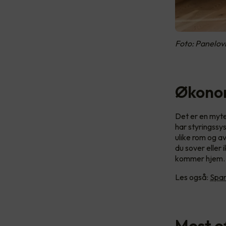
Foto: Panelov
Økonom
Det er en myte
har styringssy
ulike rom og a
du sover eller
kommer hjem.
Les også:
Spar
Mest e