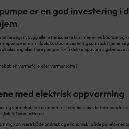
umpe er en god investering i 
 hjem
lønne seg i nybygg eller etterisolerte hus, men er en kostbar og 
armepumpe er en middels kostbar investering som raskt tjener seg
 planløsning eller flere pumper for å dekke oppvarmingsbehovet i
ekabler, varmefolie eller varmematte?
ene med elektrisk oppvarming
er og varmekabler kan monteres med tidsinnstilte termostater s
(link til Nobø artikkel)
varming kan være både praktisk og økonomisk. Både panelovner 