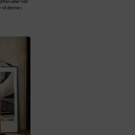
tten eller når
vil denne i