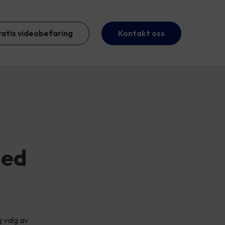
ratis videobefaring
Kontakt oss
med
g valg av