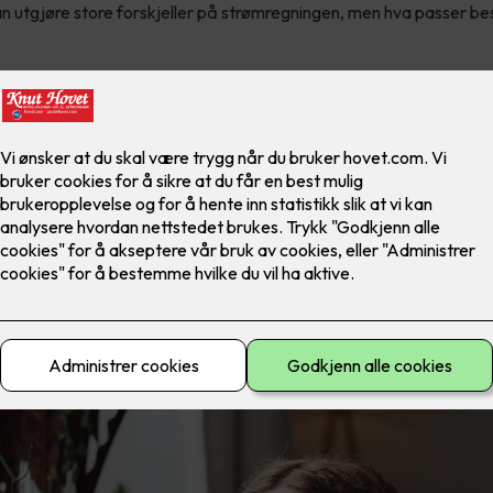
 utgjøre store forskjeller på strømregningen, men hva passer best 