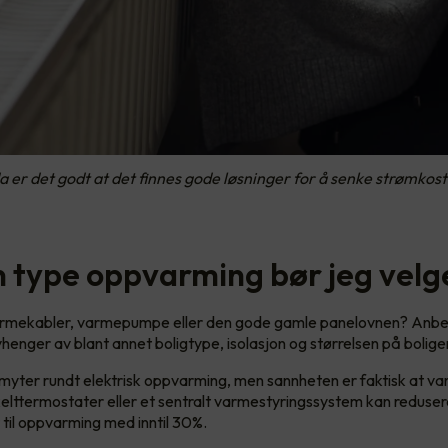
a er det godt at det finnes gode løsninger for å senke strømko
n type oppvarming bør jeg velg
rmekabler, varmepumpe eller den gode gamle panelovnen? Anbe
enger av blant annet boligtype, isolasjon og størrelsen på bolige
yter rundt elektrisk oppvarming, men sannheten er faktisk at v
lttermostater eller et sentralt varmestyringssystem kan reduser
til oppvarming med inntil 30%.