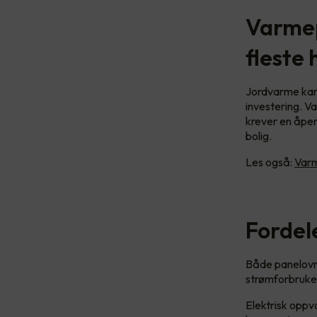
Varmep
fleste
Jordvarme kan 
investering. V
krever en åpen
bolig.
Les også:
Varm
Fordel
Både panelovn
strømforbruket 
Elektrisk opp