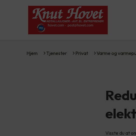
Hjem
Tjenester
Privat
Varme og varmep
Redu
elek
Visste du at o