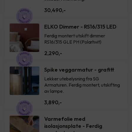
30,490
,-
ELKO Dimmer - RS16/315 LED
Ferdig montert utskift dimmer
RS16/315 GLE PH (Polarhvit)
2,290
,-
Spike veggarmatur - grafitt
Lekker utebelysning fra SG
Armaturen. Ferdig montert, utskifting
av lampe.
3,890
,-
Varmefolie med
isolasjonsplate - Ferdig