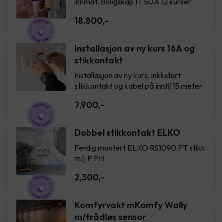
innmat. Boligskap IT 50A 12 kurser.
18,800
,-
Installasjon av ny kurs 16A og
stikkontakt
Installasjon av ny kurs, inkludert
stikkontakt og kabel på inntil 15 meter.
7,900
,-
Dobbel stikkontakt ELKO
Ferdig montert ELKO RS1090 PT stikk
m/j P PH
2,300
,-
Komfyrvakt mKomfy Wally
m/trådløs sensor