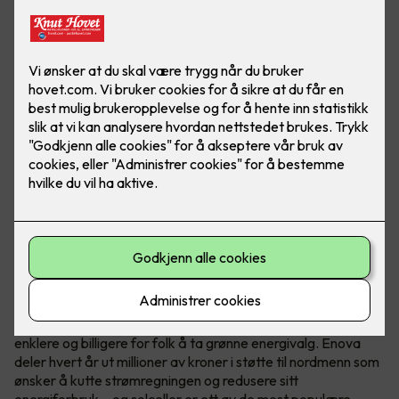
Hvem er Enova?
Enova er et statlig selskap med ett oppdrag - å gjøre det
enklere og billigere for folk å ta grønne energivalg. Enova
deler hvert år ut millioner av kroner i støtte til nordmenn som
ønsker å kutte strømregningen og redusere sitt
energiforbruk – og solceller er ett av de mest populære