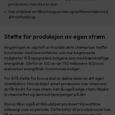
produserer, men ikke bruker
Kan etablere en tilknytningsavtale og nettleieavtale med
ditt nettselskap
Støtte for produksjon av egen strøm
Regjeringen er opptatt av hvordan økte strømpriser treffer
husstander med lave inntekter, som har begrensede
muligheter til å oppgradere boligene sine med bærekraftige
energitiltak. Derfor er 100 av de 750 millionene til Enova
øremerket energitiltak i kommunale boliger.
For å få støtte fra Enova skal du dekke deler av ditt eget
strømbehov. Hvis du blant annet produserer mer strøm enn
du får brukt, for mye strøm, kan du også selge strøm tilbake
til strømnettet og dermed tjene penger på det.
Enova tilbyr også et tilskudd per produsert kilowattime
solenergi over en periode. Dette betyr at privatpersoner kan
få økonomisk kompensasjon for den solenergien de selv