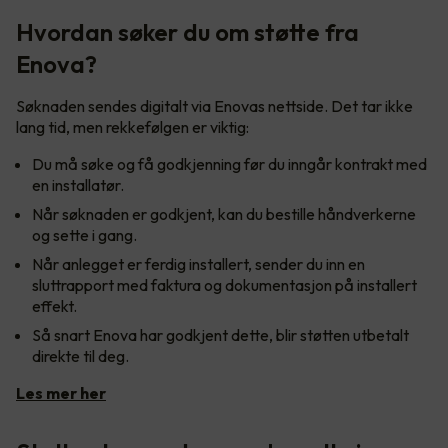
Hvordan søker du om støtte fra
Enova?
Søknaden sendes digitalt via Enovas nettside. Det tar ikke
lang tid, men rekkefølgen er viktig:
Du må søke og få godkjenning før du inngår kontrakt med
en installatør.
Når søknaden er godkjent, kan du bestille håndverkerne
og sette i gang.
Når anlegget er ferdig installert, sender du inn en
sluttrapport med faktura og dokumentasjon på installert
effekt.
Så snart Enova har godkjent dette, blir støtten utbetalt
direkte til deg.
Les mer her