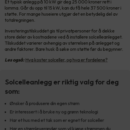
Et typisk anlegg på 10 kW gir deg 25 000 kroner rett i
lomma. Går du opp til 15 kW, kan du få hele 37 500 kroner i
støtte. For mange huseiere utgjør det en betydelig del av
totalregningen.
Investeringstilskuddet gis til privatpersoner for å dekke
store deler av kostnadene ved å installere solcelleanlegget.
Tilskuddet varierer avhengig av størrelsen på anlegget og
andre faktorer. Bare husk å søke om støtte før du begynner.
Les også:
Hva koster solceller, og hva er fordelene?
Solcelleanlegg er riktig valg for deg
som:
Ønsker å produsere din egen strøm
Er interessert i å bruke ny og grønn teknologi
Har et hus med et tak som er egnet for solceller
Har en strømleverandør som vil kjøpe strømmen du