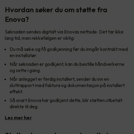
Hvordan søker du om støtte fra
Enova?
Søknaden sendes digitalt via Enovas nettside. Det tar ikke
lang tid, men rekkefølgen er viktig:
Du må søke og få godkjenning før du inngår kontrakt med
en installatør.
Når søknaden er godkjent, kan du bestille håndverkerne
og sette i gang.
Når anlegget er ferdig installert, sender du inn en
sluttrapport med faktura og dokumentasjon på installert
effekt.
Så snart Enova har godkjent dette, blir støtten utbetalt
direkte til deg.
Les mer her