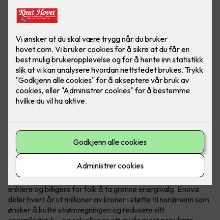
Hvem er Enova?
Enova er et statlig selskap med ett oppdrag - å gjøre det
enklere og billigere for folk å ta grønne energivalg. Enova
deler hvert år ut millioner av kroner i støtte til nordmenn som
ønsker å kutte strømregningen og redusere sitt
energiforbruk – og solceller er ett av de mest populære