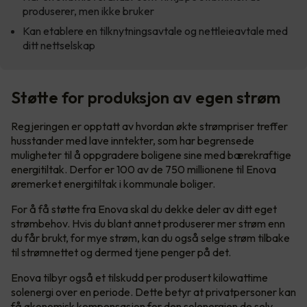
produserer, men ikke bruker
Kan etablere en tilknytningsavtale og nettleieavtale med
ditt nettselskap
Støtte for produksjon av egen strøm
Regjeringen er opptatt av hvordan økte strømpriser treffer
husstander med lave inntekter, som har begrensede
muligheter til å oppgradere boligene sine med bærekraftige
energitiltak. Derfor er 100 av de 750 millionene til Enova
øremerket energitiltak i kommunale boliger.
For å få støtte fra Enova skal du dekke deler av ditt eget
strømbehov. Hvis du blant annet produserer mer strøm enn
du får brukt, for mye strøm, kan du også selge strøm tilbake
til strømnettet og dermed tjene penger på det.
Enova tilbyr også et tilskudd per produsert kilowattime
solenergi over en periode. Dette betyr at privatpersoner kan
få økonomisk kompensasjon for den solenergien de selv