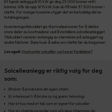
Et typisk anlegg på 10 kW gir deg 25 000 kroner rett i
lomma. Går du opp til 15 kW, kan du få hele 37 500 kroner i
støtte. For mange huseiere utgjør det en betydelig del av
totalregningen.
Investeringstilskuddet gis til privatpersoner for å dekke
store deler av kostnadene ved å installere solcelleanlegget.
Tilskuddet varierer avhengig av størrelsen på anlegget og
andre faktorer. Bare husk å søke om støtte før du begynner.
Les også:
Hva koster solceller, og hva er fordelene?
Solcelleanlegg er riktig valg for deg
som:
Ønsker å produsere din egen strøm
Er interessert i å bruke ny og grønn teknologi
Har et hus med et tak som er egnet for solceller
Har en strømleverandør som vil kjøpe strømmen du