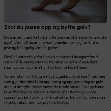
Skal du pusse opp og bytte gulv?
Da kan det være lurt å benytte sjansen til å legge varmefolie
også. Varmefolie er en svært populær løsning for å få en
jevn og behagelig varme i gulvet.
FlexFoil varmefolie fra Cenika er spesielt designet for å
være både energieffektiv, fleksibel og enkel å installere,
samtidig som du får et lunt og komfortabelt hjem.
Varmefolie har i tillegg en lav byggehøyde på kun 7 mm, noe
som gjør den ideell ved oppussing og oppgradering av gulv,
uten at det går utover rommets totale høyde. Den syltynne
folien kan legges direkte under de aller fleste gulv, som
laminat, parkett og vinyl, uten at det er behov for noen store
inngrep i eksisterende gulvkonstruksjon.