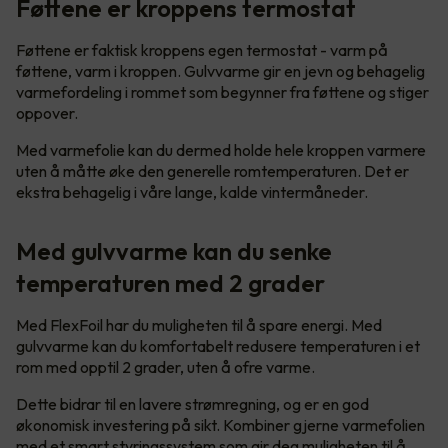
Føttene er kroppens termostat
Føttene er faktisk kroppens egen termostat - varm på
føttene, varm i kroppen. Gulvvarme gir en jevn og behagelig
varmefordeling i rommet som begynner fra føttene og stiger
oppover.
Med varmefolie kan du dermed holde hele kroppen varmere
uten å måtte øke den generelle romtemperaturen. Det er
ekstra behagelig i våre lange, kalde vintermåneder.
Med gulvvarme kan du senke
temperaturen med 2 grader
Med FlexFoil har du muligheten til å spare energi. Med
gulvvarme kan du komfortabelt redusere temperaturen i et
rom med opptil 2 grader, uten å ofre varme.
Dette bidrar til en lavere strømregning, og er en god
økonomisk investering på sikt. Kombiner gjerne varmefolien
med et smart styringssystem som gir deg muligheten til å