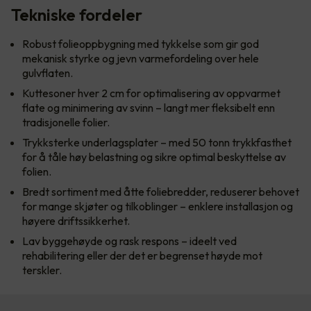
Tekniske fordeler
Robust folieoppbygning med tykkelse som gir god
mekanisk styrke og jevn varmefordeling over hele
gulvflaten.
Kuttesoner hver 2 cm for optimalisering av oppvarmet
flate og minimering av svinn – langt mer fleksibelt enn
tradisjonelle folier.
Trykksterke underlagsplater – med 50 tonn trykkfasthet
for å tåle høy belastning og sikre optimal beskyttelse av
folien.
Bredt sortiment med åtte foliebredder, reduserer behovet
for mange skjøter og tilkoblinger – enklere installasjon og
høyere driftssikkerhet.
Lav byggehøyde og rask respons – ideelt ved
rehabilitering eller der det er begrenset høyde mot
terskler.