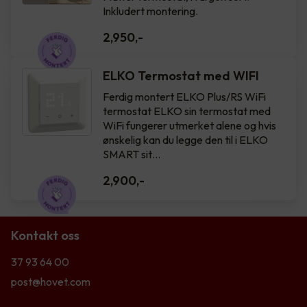
Inkludert montering.
2,950
,-
ELKO Termostat med WIFI
Ferdig montert ELKO Plus/RS WiFi
termostat ELKO sin termostat med
WiFi fungerer utmerket alene og hvis
ønskelig kan du legge den til i ELKO
SMART sit…
2,900
,-
Kontakt oss
37 93 64 00
post@hovet.com