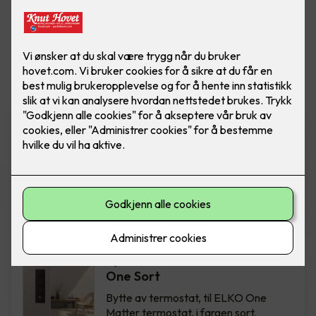
Vis flere
filtre
Bytte av termostat - ELKO
One Hvit
Bytte av termostat, til ELKO One
Matter termostat, i fargen hvit.
Inkludert montering.
2,850
,-
Bytte av termostat - ELKO
One Sort
Bytte av termostat, til ELKO One
Matter termostat, i fargen sort.