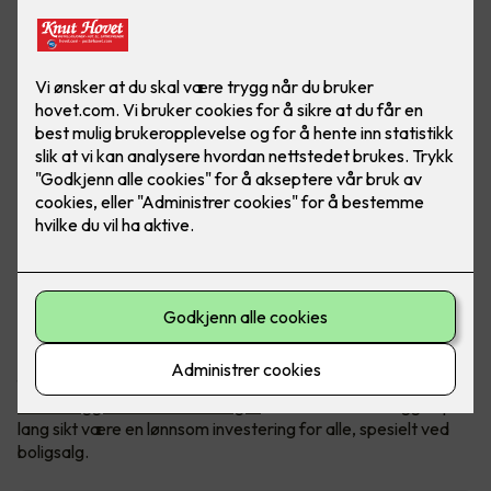
Mange borettslag og sameier er i gang med å etablere
ladeanlegg for elbiler. Flere har til nå gitt beboere tillatelse til
å installere ladere til eget bruk, men etter hvert som stadig
flere kjører elbil, vil det være helt nødvendig å ha ett
felles
ladeanlegg for hele borettslaget
. Et felles ladeanlegg vil på
lang sikt være en lønnsom investering for alle, spesielt ved
boligsalg.