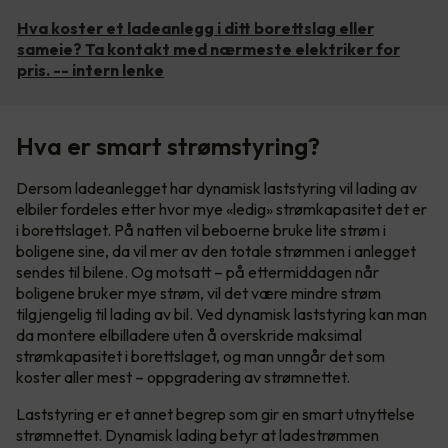
Hva koster et ladeanlegg i ditt borettslag eller
sameie? Ta kontakt med nærmeste elektriker for
pris. -- intern lenke
Hva er smart strømstyring?
Dersom ladeanlegget har dynamisk laststyring vil lading av
elbiler fordeles etter hvor mye «ledig» strømkapasitet det er
i borettslaget. På natten vil beboerne bruke lite strøm i
boligene sine, da vil mer av den totale strømmen i anlegget
sendes til bilene. Og motsatt – på ettermiddagen når
boligene bruker mye strøm, vil det være mindre strøm
tilgjengelig til lading av bil. Ved dynamisk laststyring kan man
da montere elbilladere uten å overskride maksimal
strømkapasitet i borettslaget, og man unngår det som
koster aller mest – oppgradering av strømnettet.
Laststyring er et annet begrep som gir en smart utnyttelse
strømnettet. Dynamisk lading betyr at ladestrømmen