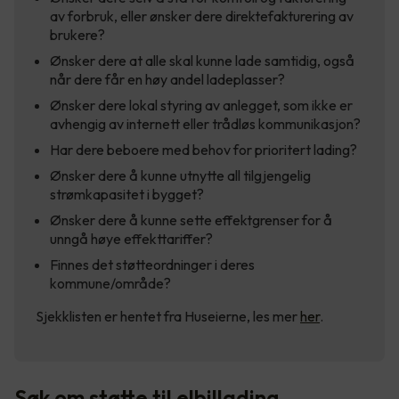
av forbruk, eller ønsker dere direktefakturering av
brukere?
Ønsker dere at alle skal kunne lade samtidig, også
når dere får en høy andel ladeplasser?
Ønsker dere lokal styring av anlegget, som ikke er
avhengig av internett eller trådløs kommunikasjon?
Har dere beboere med behov for prioritert lading?
Ønsker dere å kunne utnytte all tilgjengelig
strømkapasitet i bygget?
Ønsker dere å kunne sette effektgrenser for å
unngå høye effekttariffer?
Finnes det støtteordninger i deres
kommune/område?
Sjekklisten er hentet fra Huseierne, les mer
her
.
Søk om støtte til elbillading