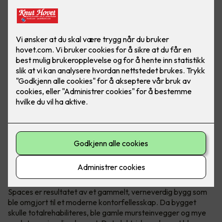
Verneverdig bygg omgjort til
kontorfellesskap
Spaces er resultatet av et gammelt, verneverdig bygg som
ble omgjort til et moderne kontorfellesskap. Da bygget
skulle totalrehabiliteres, ble gamle mursteinvegger og mye