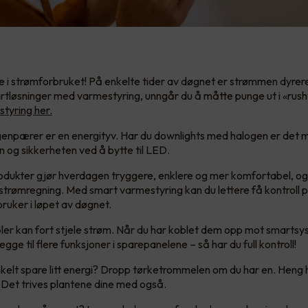
 i strømforbruket! På enkelte tider av døgnet er strømmen dyrer
artløsninger med varmestyring, unngår du å måtte punge ut i «rush
tyring her.
npærer er en energityv. Har du downlights med halogen er det 
 og sikkerheten ved å bytte til LED.
ukter gjør hverdagen tryggere, enklere og mer komfortabel, og 
re strømregning. Med smart varmestyring kan du lettere få kontroll 
ruker i løpet av døgnet.
er kan fort stjele strøm. Når du har koblet dem opp mot smartsy
egge til flere funksjoner i sparepanelene – så har du full kontroll!
enkelt spare litt energi? Dropp tørketrommelen om du har en. Heng 
! Det trives plantene dine med også.