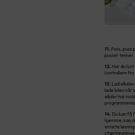
11.
Puss, puss p
pusser tenner.
12.
Har du lyst 
kontrollere fr
13.
Lad elbilen
lade bilen når 
elbiler har muli
programmeres
14.
Du kan få fu
hjemme, kan du
smarte løsning
strømregninge