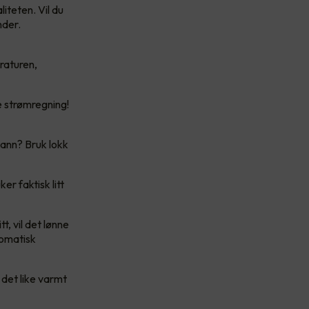
iteten. Vil du
nder.
raturen,
e strømregning!
vann? Bruk lokk
er faktisk litt
, vil det lønne
tomatisk
 det like varmt