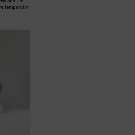
askinen. De
ere temperatur.