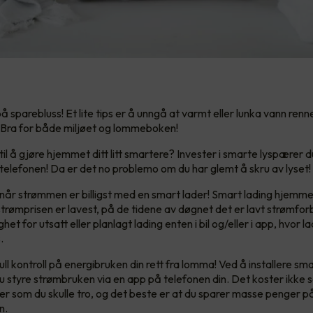
å sparebluss! Et lite tips er å unngå at varmt eller lunka vann renn
 Bra for både miljøet og lommeboken!
til å gjøre hjemmet ditt litt smartere? Invester i smarte lyspærer 
a telefonen! Da er det no problemo om du har glemt å skru av lyset!
 når strømmen er billigst med en smart lader! Smart lading hjemm
strømprisen er lavest, på de tidene av døgnet det er lavt strømfor
ghet for utsatt eller planlagt lading enten i bil og/eller i app, hvor 
.
ll kontroll på energibruken din rett fra lomma! Ved å installere sm
 styre strømbruken via en app på telefonen din. Det koster ikke
er som du skulle tro, og det beste er at du sparer masse penger p
n.