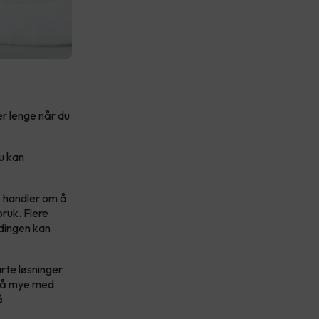
er lenge når du
du kan
e handler om å
bruk. Flere
ladingen kan
arte løsninger
 så mye med
å