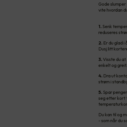
Gode slumper a
vite hvordan d
1.
Senk tempera
reduseres strø
2.
Er du glad i
Dusj litt korte
3.
Visste du at
enkelt og greit
4.
Dra ut kontak
strøm i standb
5.
Spar penger 
seg etter kort
temperaturkon
Du kan til og m
- som når du s