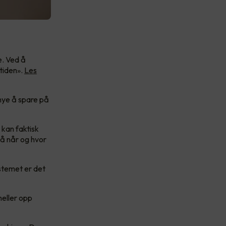
e. Ved å
tiden».
Les
mye å spare på
kan faktisk
på når og hvor
stemet er det
heller opp