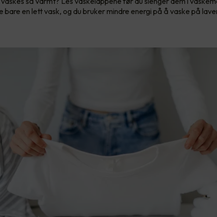
vaskes så varmt? Les vaskelappene før du slenger dem i vaskem
e bare en lett vask, og du bruker mindre energi på å vaske på lav