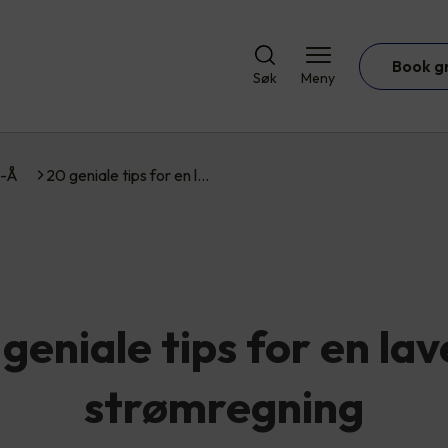
Book g
Søk
Meny
A-Å
20 geniale tips for en l…
geniale tips for en la
strømregning