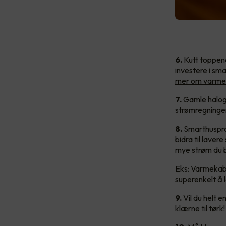
6.
Kutt toppene
investere i sm
mer om varmes
7.
Gamle haloge
strømregningen
8.
Smarthusprod
bidra til lave
mye strøm du b
Eks: Varmekabl
superenkelt å l
9.
Vil du helt 
klærne til tørk