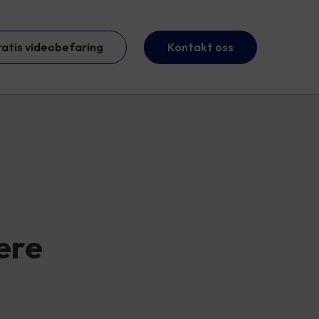
ratis videobefaring
Kontakt oss
vere