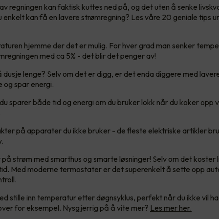
v regningen kan faktisk kuttes ned på, og det uten å senke livskval
u enkelt kan få en lavere strømregning? Les våre 20 geniale tips u
turen hjemme der det er mulig. For hver grad man senker tempe
mregningen med ca 5% - det blir det penger av!
 å dusje lenge? Selv om det er digg, er det enda diggere med laver
re og spar energi.
 du sparer både tid og energi om du bruker lokk når du koker opp 
.
ter på apparater du ikke bruker - de fleste elektriske artikler bruk
y.
på strøm med smarthus og smarte løsninger! Selv om det koster litt
 tid. Med moderne termostater er det superenkelt å sette opp au
troll.
ed stille inn temperatur etter døgnsyklus, perfekt når du ikke vil ha
over for eksempel. Nysgjerrig på å vite mer?
Les mer her.