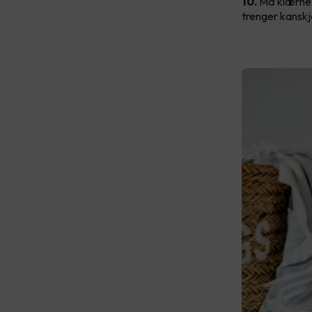
10.
Må klærne 
trenger kanskj