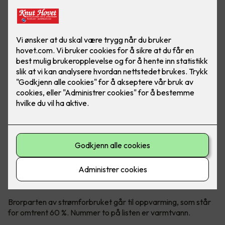
Styring av «dumme varmtvannsberedere» har blitt en
naturlig del av smart strømsparing.
Varmtvann er nummer to på
kostnadslisten
Brorparten av strømforbruket går til oppvarming, som står
for omtrent 60 %. Nummer to på listen er varmtvann.