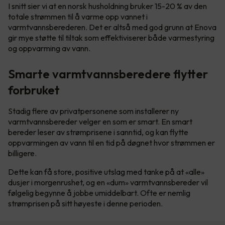
I snitt sier vi at en norsk husholdning bruker 15-20 % av den
totale strømmen til å varme opp vannet i
varmtvannsberederen. Det er altså med god grunn at Enova
gir mye støtte til tiltak som effektiviserer både varmestyring
og oppvarming av vann.
Smarte varmtvannsberedere flytter
forbruket
Stadig flere av privatpersonene som installerer ny
varmtvannsbereder velger en som er smart. En smart
bereder leser av strømprisene i sanntid, og kan flytte
oppvarmingen av vann til en tid på døgnet hvor strømmen er
billigere.
Dette kan få store, positive utslag med tanke på at «alle»
dusjer i morgenrushet, og en «dum» varmtvannsbereder vil
følgelig begynne å jobbe umiddelbart. Ofte er nemlig
strømprisen på sitt høyeste i denne perioden.