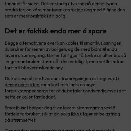
for noen år siden. Det er stadig utvikling på denne typen
produkter, og våre montører kan hjelpe deg med å finne den
som er mest praktisk i din bolig.
Det er faktisk enda mer å spare
Begge alternativene over kan kobles til smarthusløsningen
du bruker for resten av boligen, og dermed bidra til enda
lavere strømregning. Det er fort gjort å tenke at alt er bra så
lenge man bruker strøm når den er billigst, men nettleien kan
fortsatt bli overraskende høy.
Du kan lese alt om hvordan strømregningen din regnes ut i
denne oversikten
, men kort forkl art kan høye
forbrukstopper sørge for at du betaler unødvendig mye i det
netteier kaller fastleddet.
Smarthuset hjelper deg til en lavere strømregning ved å
fordele forbruket, slik at din bolig ikke utgjør en belastning
på strømnettet.
Oppgrader varmtvannsberederen i dag, så slipper du å