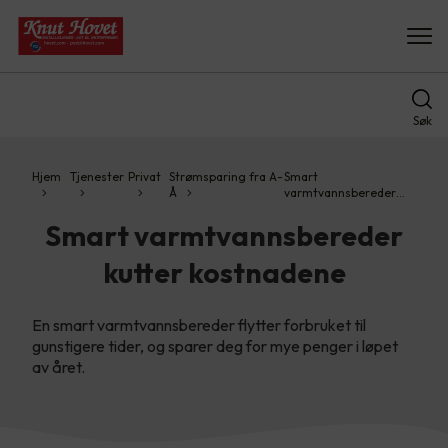
Søk
Hjem
Tjenester
Privat
Strømsparing fra A-
Smart
Å
varmtvannsbereder…
Smart varmtvannsbereder
kutter kostnadene
En smart varmtvannsbereder flytter forbruket til
gunstigere tider, og sparer deg for mye penger i løpet
av året.