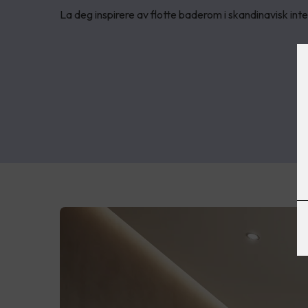
La deg inspirere av flotte baderom i skandinavisk interi