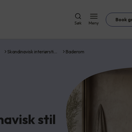
Book g
Søk
Meny
Skandinavisk interiørsti…
Baderom
avisk stil