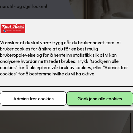
ørstil - og stjel looken!