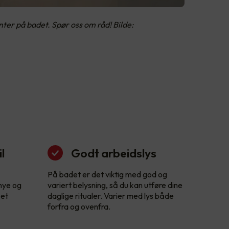
er på badet. Spør oss om råd! Bilde:
l
Godt arbeidslys
På badet er det viktig med god og
 nye og
variert belysning, så du kan utføre dine
 et
daglige ritualer. Varier med lys både
forfra og ovenfra.