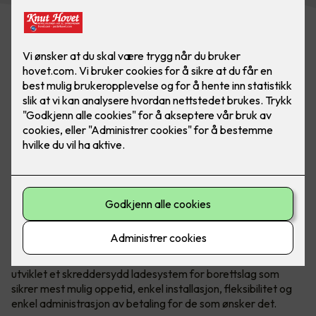
Bilde: Easee. Flere laderoboter kan kobles sammen
Det er mye å sette seg inn i og mange valg som skal tas
både av styret og generalforsamling.
Norske Easee
har
utviklet et skreddersydd ladesystem for borettslag som
sikrer mest mulig oppetid, enkel installasjon, fleksibilitet og
enkel administrasjon av betaling for de som ønsker det.