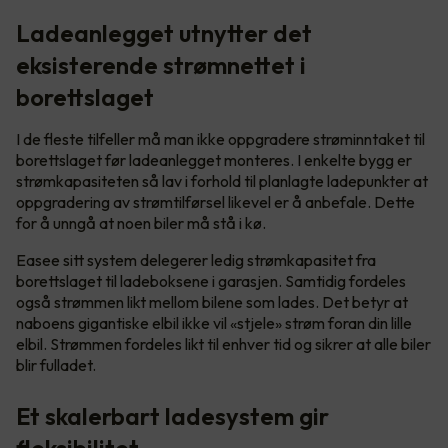
Ladeanlegget utnytter det
eksisterende strømnettet i
borettslaget
I de fleste tilfeller må man ikke oppgradere strøminntaket til
borettslaget før ladeanlegget monteres. I enkelte bygg er
strømkapasiteten så lav i forhold til planlagte ladepunkter at
oppgradering av strømtilførsel likevel er å anbefale. Dette
for å unngå at noen biler må stå i kø.
Easee sitt system delegerer ledig strømkapasitet fra
borettslaget til ladeboksene i garasjen. Samtidig fordeles
også strømmen likt mellom bilene som lades. Det betyr at
naboens gigantiske elbil ikke vil «stjele» strøm foran din lille
elbil. Strømmen fordeles likt til enhver tid og sikrer at alle biler
blir fulladet.
Et skalerbart ladesystem gir