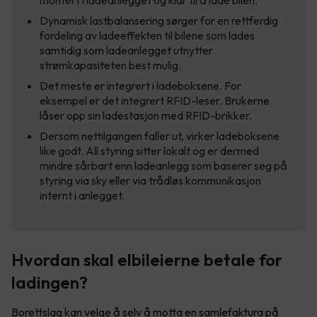
montert i ladeanlegget og klar til å lade bilen.
Dynamisk lastbalansering sørger for en rettferdig
fordeling av ladeeffekten til bilene som lades
samtidig som ladeanlegget utnytter
strømkapasiteten best mulig.
Det meste er integrert i ladeboksene. For
eksempel er det integrert RFID-leser. Brukerne
låser opp sin ladestasjon med RFID-brikker.
Dersom nettilgangen faller ut, virker ladeboksene
like godt. All styring sitter lokalt og er dermed
mindre sårbart enn ladeanlegg som baserer seg på
styring via sky eller via trådløs kommunikasjon
internt i anlegget.
Hvordan skal elbileierne betale for
ladingen?
Borettslag kan velge å selv å motta en samlefaktura på