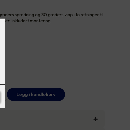
aders spredning og 30 graders vipp i to retninger til
mmer. Inkludert montering.
+
Legg i handlekurv