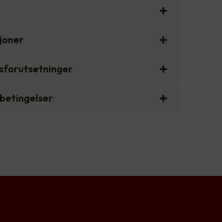
sjoner
gsforutsetninger
sbetingelser