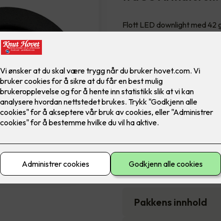
Flott LED downlight med 42 gr
innendørs bruke, inkl. LED di
Farge
6,900
,-
Antall
-
Pakkens innhold