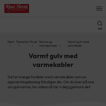
Søk
Hjem
Tjenester
Privat
Varme og
Varmt gulv med
varmepumpe
varmekabl…
Varmt gulv med
varmekabler
Det er mange fordeler med varmekabler som en
oppvarmingsløsning til boligen din. Om du lurer på noe
om gulvvarme, les videre så tar vi deg gjennom det.