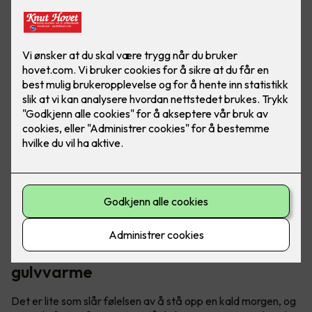
Ved å installere varmekabler får du en jevn og behagelig
varme som spres over hele gulvflaten, perfekt for
vinterkvelder i vårt over gjennomsnittet kalde land.
Få varmen i kalde tær med
gulvvarme
Det er lite som slår følelsen av å stå opp en kald morgen, og