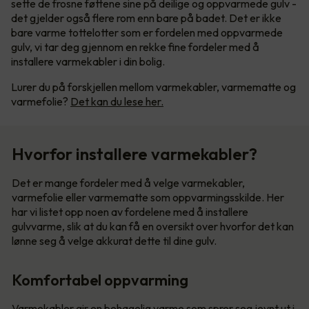
sette de frosne føttene sine på deilige og oppvarmede gulv -
det gjelder også flere rom enn bare på badet. Det er ikke
bare varme tottelotter som er fordelen med oppvarmede
gulv, vi tar deg gjennom en rekke fine fordeler med å
installere varmekabler i din bolig.
Lurer du på forskjellen mellom varmekabler, varmematte og
varmefolie?
Det kan du lese her.
Hvorfor installere varmekabler?
Det er mange fordeler med å velge varmekabler,
varmefolie eller varmematte som oppvarmingsskilde. Her
har vi listet opp noen av fordelene med å installere
gulvvarme, slik at du kan få en oversikt over hvorfor det kan
lønne seg å velge akkurat dette til dine gulv.
Komfortabel oppvarming
Varmekabler gir en behagelig varme som sprer seg jevnt ut i