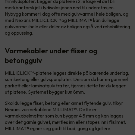
trinnlydsplater. Legger du platene i 2. etasje vil det bli
merkbar forskjell i lydisolasjonen ned til underetasjen.
Nybygg kommer i dag ofte med gulvvarme i hele boligen, og
med Nexans MILLICLICK™ og MILLIMAT® kan du legge
gulvvarme i hele eller deler av boligen også ved rehabilitering
og oppussing.
Varmekabler under fliser og
betonggulv
MILLICLICK™-platene legges direkte på bærende underlag,
som betong eller gulvsponplater. Dersom du har en gammel
parkett eller laminatgulv fra før, fjernes dette før du legger
ut platene. Systemet bygger kun 8mm.
Skal du legge fliser, betong eller annet flytende gulv, tilbyr
Nexans varmekablene MILLIMAT®. Dette er
varmekabelmatter som kun bygger 4,5 mm og kan legges
over det gamle gulvet, mørtles inn eller støpes inn i flislimet.
MILLIMAT® egner seg godt til bad, gang og kjellere.